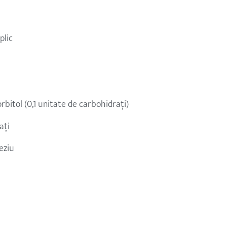
plic
sorbitol (0,1 unitate de carbohidrați)
ați
eziu