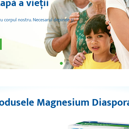
Magneziul și spor
Sportivii trebuie să aibă grijă să înlocu
fluidele pierdute după exerciții, pentru
musculară normală și nivelurile de per
Mai multe informații
odusele Magnesium Diaspor