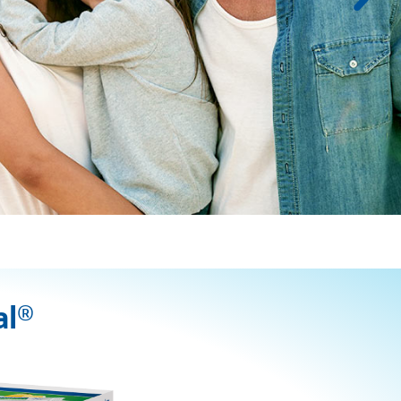
tul
iască rapid magneziul și
 a menține funcția
formanță pe termen lung.
al®