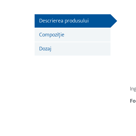
Descrierea produsului
Compoziţie
Dozaj
In
Fo