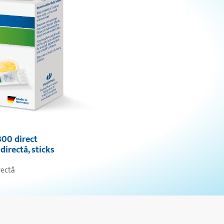
00 direct
directă, sticks
rectă